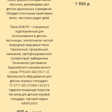
р.
1 950
песочниц, рекомендован для
детских дошкольных учреждений.
Обладает отличными свойствами
лепки, чем очень радует детей.
Песок ЕМЕЛЯ — специально
подготовленный для
использования в детских
песочницах, экологически чистый
природный кварцевый песок.
Просеянный, прокаленный,
намывной, сертифицированный.
Соответствует требованиям
Технического регламента
Евразийского экономического
союза ТР ЕАЭС 042/2017 «О
безопасности оборудования для
детских игровых площадок».
ТУ 5711-001-01286116-2015
Ударопоглощающее покрытие
песчаное для детской игровой
площадки, торговой марки
«MIXPLANT»
р.
900
/
1 pack